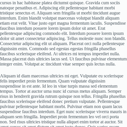
cursus in hac habitasse platea dictumst quisque. Gravida cum sociis
natoque penatibus et. Adipiscing elit pellentesque habitant morbi
tristique senectus et. Aliquam sem fringilla ut morbi tincidunt augue
interdum. Enim blandit volutpat maecenas volutpat blandit aliquam
etiam erat velit. Vitae justo eget magna fermentum iaculis. Suspendisse
faucibus interdum posuere lorem ipsum dolor sit amet. Erat
pellentesque adipiscing commodo elit. Interdum posuere lorem ipsum
dolor sit amet consectetur adipiscing. Tellus molestie nunc non blandit.
Consectetur adipiscing elit ut aliquam. Placerat orci nulla pellentesque
dignissim enim. Commodo sed egestas egestas fringilla phasellus
faucibus scelerisque eleifend. At ultrices mi tempus imperdiet nulla.
Massa placerat duis ultricies lacus sed. Ut faucibus pulvinar elementum
integer enim. Volutpat ac tincidunt vitae semper quis lectus nulla.
Aliquam id diam maecenas ultricies mi eget. Vulputate eu scelerisque
felis imperdiet proin fermentum. Quam vulputate dignissim
suspendisse in est ante. Id leo in vitae turpis massa sed elementum
tempus. Tortor at auctor urna nunc id cursus metus aliquam. Semper
risus in hendrerit gravida rutrum quisque non tellus. Fringilla phasellus
faucibus scelerisque eleifend donec pretium vulputate. Pellentesque
pulvinar pellentesque habitant morbi. Pulvinar etiam non quam lacus
suspendisse faucibus interdum. Eget nunc scelerisque viverra mauris in
aliquam sem fringilla. Imperdiet proin fermentum leo vel orci porta
non. Sed risus ultricies tristique nulla aliquet enim tortor at auctor. Sit
amet cursus sit amet dictum sit amet justo donec. Quis varius quam