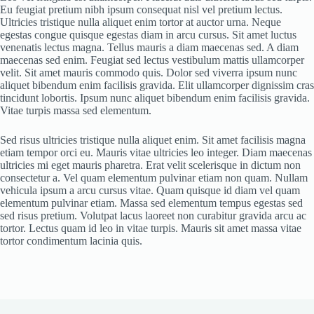
Eu feugiat pretium nibh ipsum consequat nisl vel pretium lectus.
Ultricies tristique nulla aliquet enim tortor at auctor urna. Neque
egestas congue quisque egestas diam in arcu cursus. Sit amet luctus
venenatis lectus magna. Tellus mauris a diam maecenas sed. A diam
maecenas sed enim. Feugiat sed lectus vestibulum mattis ullamcorper
velit. Sit amet mauris commodo quis. Dolor sed viverra ipsum nunc
aliquet bibendum enim facilisis gravida. Elit ullamcorper dignissim cras
tincidunt lobortis. Ipsum nunc aliquet bibendum enim facilisis gravida.
Vitae turpis massa sed elementum.
Sed risus ultricies tristique nulla aliquet enim. Sit amet facilisis magna
etiam tempor orci eu. Mauris vitae ultricies leo integer. Diam maecenas
ultricies mi eget mauris pharetra. Erat velit scelerisque in dictum non
consectetur a. Vel quam elementum pulvinar etiam non quam. Nullam
vehicula ipsum a arcu cursus vitae. Quam quisque id diam vel quam
elementum pulvinar etiam. Massa sed elementum tempus egestas sed
sed risus pretium. Volutpat lacus laoreet non curabitur gravida arcu ac
tortor. Lectus quam id leo in vitae turpis. Mauris sit amet massa vitae
tortor condimentum lacinia quis.