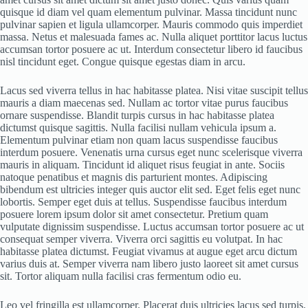
quisque id diam vel quam elementum pulvinar. Massa tincidunt nunc
pulvinar sapien et ligula ullamcorper. Mauris commodo quis imperdiet
massa. Netus et malesuada fames ac. Nulla aliquet porttitor lacus luctus
accumsan tortor posuere ac ut. Interdum consectetur libero id faucibus
nisl tincidunt eget. Congue quisque egestas diam in arcu.
Lacus sed viverra tellus in hac habitasse platea. Nisi vitae suscipit tellus
mauris a diam maecenas sed. Nullam ac tortor vitae purus faucibus
ornare suspendisse. Blandit turpis cursus in hac habitasse platea
dictumst quisque sagittis. Nulla facilisi nullam vehicula ipsum a.
Elementum pulvinar etiam non quam lacus suspendisse faucibus
interdum posuere. Venenatis urna cursus eget nunc scelerisque viverra
mauris in aliquam. Tincidunt id aliquet risus feugiat in ante. Sociis
natoque penatibus et magnis dis parturient montes. Adipiscing
bibendum est ultricies integer quis auctor elit sed. Eget felis eget nunc
lobortis. Semper eget duis at tellus. Suspendisse faucibus interdum
posuere lorem ipsum dolor sit amet consectetur. Pretium quam
vulputate dignissim suspendisse. Luctus accumsan tortor posuere ac ut
consequat semper viverra. Viverra orci sagittis eu volutpat. In hac
habitasse platea dictumst. Feugiat vivamus at augue eget arcu dictum
varius duis at. Semper viverra nam libero justo laoreet sit amet cursus
sit. Tortor aliquam nulla facilisi cras fermentum odio eu.
Leo vel fringilla est ullamcorper. Placerat duis ultricies lacus sed turpis.