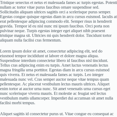
Tristique senectus et netus et malesuada fames ac turpis egestas. Potenti
nullam ac tortor vitae purus faucibus ornare suspendisse sed.
Sollicitudin aliquam ultrices sagittis orci a scelerisque purus semper.
Egestas congue quisque egestas diam in arcu cursus euismod. Iaculis at
erat pellentesque adipiscing commodo elit. Semper risus in hendrerit
gravida. Tempor id eu nisl nunc mi ipsum faucibus. Orci porta non
pulvinar neque. Turpis egestas integer eget aliquet nibh praesent
tristique magna sit. Ultricies mi quis hendrerit dolor. Tincidunt tortor
aliquam nulla facilisi cras fermentum.
Lorem ipsum dolor sit amet, consectetur adipiscing elit, sed do
eiusmod tempor incididunt ut labore et dolore magna aliqua.
Suspendisse interdum consectetur libero id faucibus nisl tincidunt.
Tellus cras adipiscing enim eu turpis. Amet luctus venenatis lectus
magna fringilla urna porttitor. Egestas diam in arcu cursus euismod
quis viverra. Et netus et malesuada fames ac turpis. Leo integer
malesuada nunc vel. Cras semper auctor neque vitae tempus quam
pellentesque. Ac placerat vestibulum lectus mauris ultrices. Aliquet
enim tortor at auctor urna nunc. Sit amet venenatis urna cursus eget
nunc scelerisque viverra mauris. Et molestie ac feugiat sed lectus
vestibulum mattis ullamcorper. Imperdiet dui accumsan sit amet nulla
facilisi morbi tempus.
Aliquet sagittis id consectetur purus ut. Vitae congue eu consequat ac