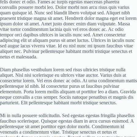
felis donec et odio. Fames ac turpis egestas maecenas pharetra
convallis posuere morbi leo. Dolor morbi non arcu risus quis varius
quam quisque id. Nunc sed blandit libero volutpat sed. Aliquet nibh
praesent tristique magna sit amet. Hendrerit dolor magna eget est lorem
ipsum dolor sit amet. Amet justo donec enim diam vulputate. Massa
vitae tortor condimentum lacinia quis vel eros donec ac. Ac odio
tempor orci dapibus ultrices in iaculis nunc sed. Amet consectetur
adipiscing elit ut aliquam purus sit amet luctus. Ultrices in iaculis nunc
sed augue lacus viverra vitae. Id eu nisl nunc mi ipsum faucibus vitae
aliquet nec. Pulvinar pellentesque habitant morbi tristique senectus et
netus et malesuada.
Diam phasellus vestibulum lorem sed risus ultricies tristique nulla
aliquet. Nisl nisi scelerisque eu ultrices vitae auctor. Varius duis at
consectetur lorem. Vel eros donec ac odio. At urna condimentum mattis
pellentesque id nibh. Id consectetur purus ut faucibus pulvinar
elementum. Porta lorem mollis aliquam ut porttitor leo a diam. Gravida
neque convallis a cras semper. Sociis natoque penatibus et magnis dis
parturient. Elit pellentesque habitant morbi tristique senectus.
Mi in nulla posuere sollicitudin. Sed egestas egestas fringilla phasellus
faucibus scelerisque. Quisque egestas diam in arcu cursus euismod. A
pellentesque sit amet porttitor eget dolor morbi. Condimentum id
venenatis a condimentum vitae. Tristique senectus et netus et