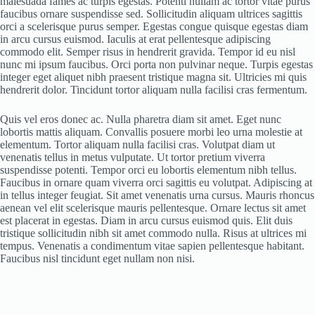
malesuada fames ac turpis egestas. Potenti nullam ac tortor vitae purus
faucibus ornare suspendisse sed. Sollicitudin aliquam ultrices sagittis
orci a scelerisque purus semper. Egestas congue quisque egestas diam
in arcu cursus euismod. Iaculis at erat pellentesque adipiscing
commodo elit. Semper risus in hendrerit gravida. Tempor id eu nisl
nunc mi ipsum faucibus. Orci porta non pulvinar neque. Turpis egestas
integer eget aliquet nibh praesent tristique magna sit. Ultricies mi quis
hendrerit dolor. Tincidunt tortor aliquam nulla facilisi cras fermentum.
Quis vel eros donec ac. Nulla pharetra diam sit amet. Eget nunc
lobortis mattis aliquam. Convallis posuere morbi leo urna molestie at
elementum. Tortor aliquam nulla facilisi cras. Volutpat diam ut
venenatis tellus in metus vulputate. Ut tortor pretium viverra
suspendisse potenti. Tempor orci eu lobortis elementum nibh tellus.
Faucibus in ornare quam viverra orci sagittis eu volutpat. Adipiscing at
in tellus integer feugiat. Sit amet venenatis urna cursus. Mauris rhoncus
aenean vel elit scelerisque mauris pellentesque. Ornare lectus sit amet
est placerat in egestas. Diam in arcu cursus euismod quis. Elit duis
tristique sollicitudin nibh sit amet commodo nulla. Risus at ultrices mi
tempus. Venenatis a condimentum vitae sapien pellentesque habitant.
Faucibus nisl tincidunt eget nullam non nisi.